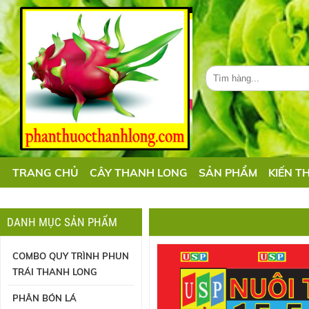
TRANG CHỦ
CÂY THANH LONG
SẢN PHẨM
KIẾN T
DANH MỤC SẢN PHẨM
COMBO QUY TRÌNH PHUN
TRÁI THANH LONG
PHÂN BÓN LÁ