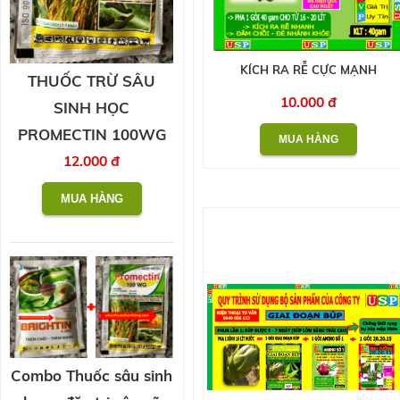
KÍCH RA RỄ CỰC MẠNH
THUỐC TRỪ SÂU
10.000 đ
SINH HỌC
PROMECTIN 100WG
12.000 đ
Combo Thuốc sâu sinh