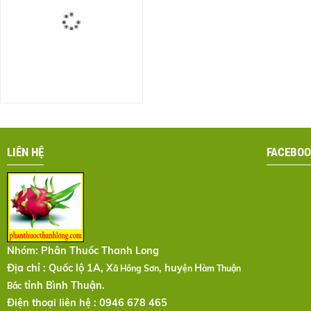
LIÊN HỆ
FACEBOO
Nhóm:
Phân Thuốc Thanh Long
Địa chỉ : Quốc lộ 1A, X
, huy
H
ã Hồng Sơn
ện
àm Thuận
tỉnh Bình Thuận.
Bắc
Điện thoại liên hệ : 0946 678 465