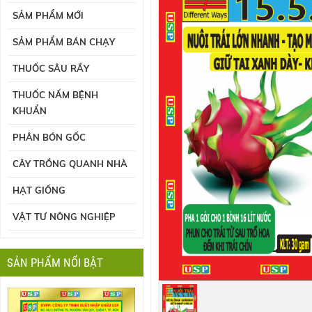
SẢM PHẨM MỚI
SẢM PHẨM BÁN CHẠY
THUỐC SÂU RẦY
THUỐC NẤM BỆNH
KHUẨN
PHÂN BÓN GỐC
CÂY TRỒNG QUANH NHÀ
HẠT GIỐNG
VẬT TƯ NÔNG NGHIỆP
SẢN PHẨM NỔI BẬT