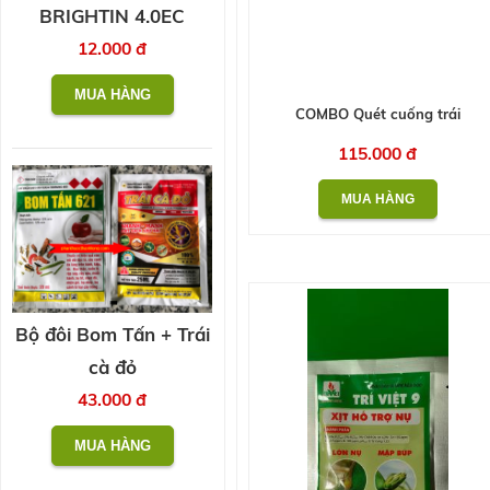
BRIGHTIN 4.0EC
12.000 đ
COMBO Quét cuống trái
115.000 đ
Bộ đôi Bom Tấn + Trái
cà đỏ
43.000 đ