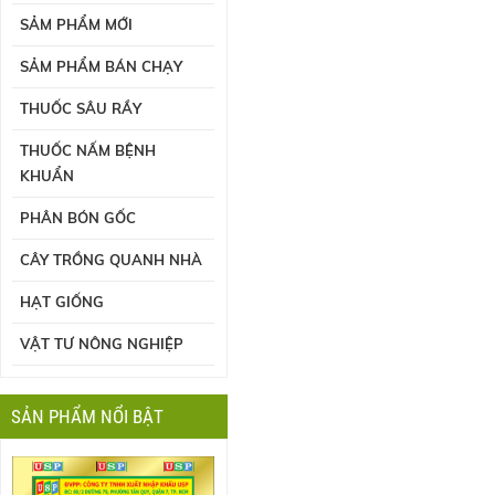
SẢM PHẨM MỚI
SẢM PHẨM BÁN CHẠY
THUỐC SÂU RẦY
THUỐC NẤM BỆNH
KHUẨN
PHÂN BÓN GỐC
CÂY TRỒNG QUANH NHÀ
HẠT GIỐNG
VẬT TƯ NÔNG NGHIỆP
SẢN PHẨM NỔI BẬT