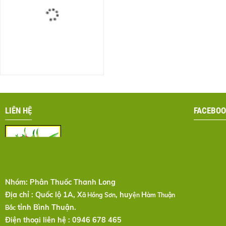
LIÊN HỆ
FACEBOO
Nhóm:
Phân Thuốc Thanh Long
Địa chỉ : Quốc lộ 1A, X
, huy
H
ã Hồng Sơn
ện
àm Thuận
tỉnh Bình Thuận.
Bắc
Điện thoại liên hệ : 0946 678 465