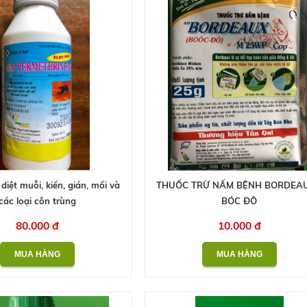
iệt muỗi, kiến, gián, mối và
THUỐC TRỪ NẤM BỆNH BORDEAU
các loại côn trùng
BÓC ĐÔ
80.000 đ
10.000 đ