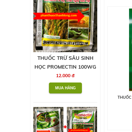
THUỐC TRỪ SÂU SINH
HỌC PROMECTIN 100WG
12.000 đ
THUỐC 