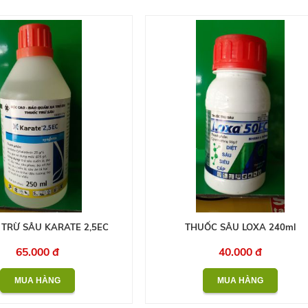
TRỪ SÂU KARATE 2,5EC
THUỐC SÂU LOXA 240ml
65.000 đ
40.000 đ