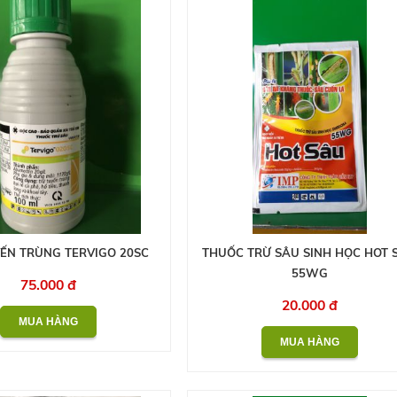
ẾN TRÙNG TERVIGO 20SC
THUỐC TRỪ SÂU SINH HỌC HOT 
55WG
75.000 đ
20.000 đ