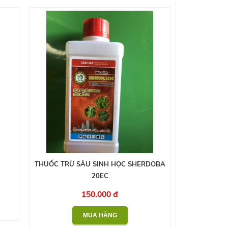
THUỐC TRỪ SÂU SINH HỌC SHERDOBA
20EC
150.000 đ