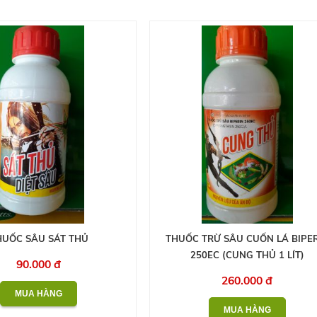
HUỐC SÂU SÁT THỦ
THUỐC TRỪ SÂU CUỐN LÁ BIPE
250EC (CUNG THỦ 1 LÍT)
90.000 đ
260.000 đ