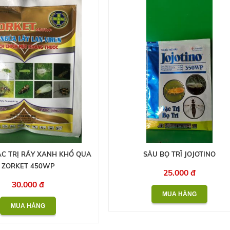
C TRỊ RẦY XANH KHỔ QUA
SÂU BỌ TRĨ JOJOTINO
ZORKET 450WP
25.000 đ
30.000 đ