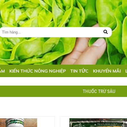
ẨM
KIẾN THỨC NÔNG NGHIỆP
TIN TỨC
KHUYẾN MÃI
THUỐC TRỪ SÂU