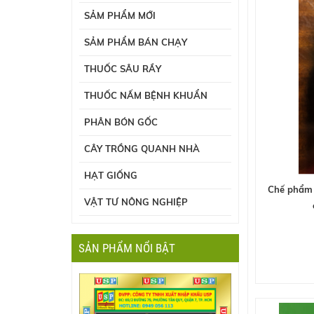
SẢM PHẨM MỚI
SẢM PHẨM BÁN CHẠY
THUỐC SÂU RẦY
THUỐC NẤM BỆNH KHUẨN
PHÂN BÓN GỐC
CÂY TRỒNG QUANH NHÀ
HẠT GIỐNG
Chế phẩm d
VẬT TƯ NÔNG NGHIỆP
SẢN PHẨM NỔI BẬT