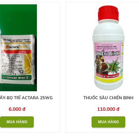
ẦY-BỌ TRĨ ACTARA 25WG
THUỐC SÂU CHIẾN BINH
6.000 đ
110.000 đ