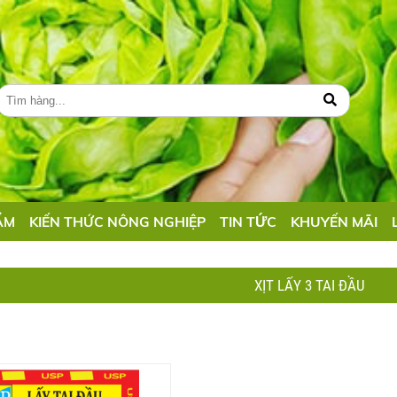
ẨM
KIẾN THỨC NÔNG NGHIỆP
TIN TỨC
KHUYẾN MÃI
XỊT LẤY 3 TAI ĐẦU