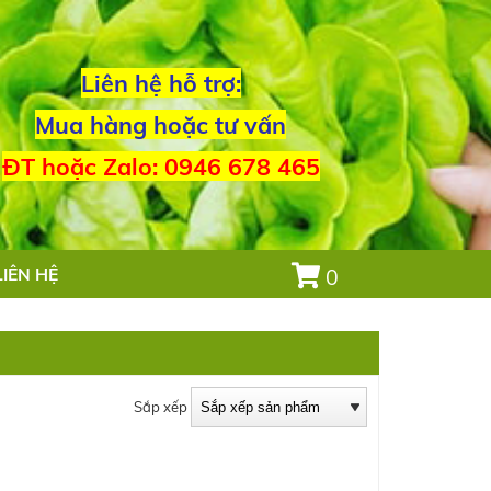
Liên hệ hỗ trợ:
Mua hàng hoặc tư vấn
ĐT hoặc Zalo: 0946 678 465
LIÊN HỆ
0
Sắp xếp