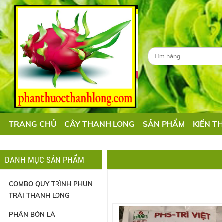
TRANG CHỦ
CÂY THANH LONG
SẢN PHẨM
KIẾN T
DANH MỤC SẢN PHẨM
COMBO QUY TRÌNH PHUN
TRÁI THANH LONG
PHÂN BÓN LÁ