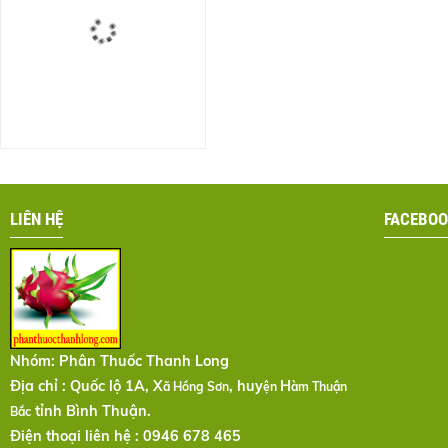
LIÊN HỆ
FACEBOO
Nhóm:
Phân Thuốc Thanh Long
Địa chỉ : Quốc lộ 1A, X
, huy
H
ã Hồng Sơn
ện
àm Thuận
tỉnh Bình Thuận.
Bắc
Điện thoại liên hệ : 0946 678 465