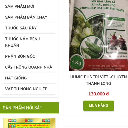
SẢM PHẨM MỚI
SẢM PHẨM BÁN CHẠY
THUỐC SÂU RẦY
THUỐC NẤM BỆNH
KHUẨN
PHÂN BÓN GỐC
CÂY TRỒNG QUANH NHÀ
HUMIC PHS TRÍ VIỆT -CHUYÊN
HẠT GIỐNG
THANH LONG
VẬT TƯ NÔNG NGHIỆP
130.000 đ
SẢN PHẨM NỔI BẬT