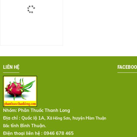
LIÊN HỆ
FACEBOO
Nhóm:
Phân Thuốc Thanh Long
Địa chỉ : Quốc lộ 1A, X
, huy
H
ã Hồng Sơn
ện
àm Thuận
tỉnh Bình Thuận.
Bắc
Điện thoại liên hệ : 0946 678 465