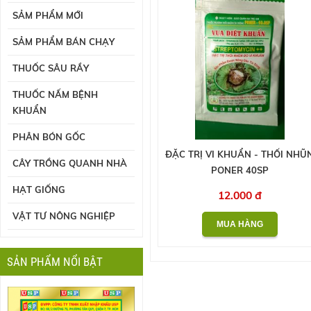
SẢM PHẨM MỚI
SẢM PHẨM BÁN CHẠY
THUỐC SÂU RẦY
THUỐC NẤM BỆNH
KHUẨN
PHÂN BÓN GỐC
ĐẶC TRỊ VI KHUẨN - THỐI NHŨ
CÂY TRỒNG QUANH NHÀ
PONER 40SP
HẠT GIỐNG
12.000 đ
VẬT TƯ NÔNG NGHIỆP
SẢN PHẨM NỔI BẬT