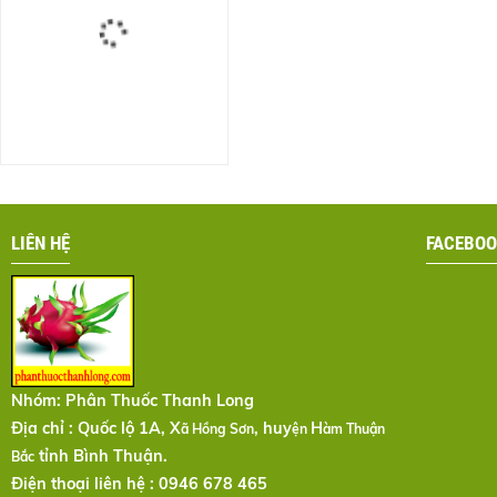
LIÊN HỆ
FACEBOO
Nhóm:
Phân Thuốc Thanh Long
Địa chỉ : Quốc lộ 1A, X
, huy
H
ã Hồng Sơn
ện
àm Thuận
tỉnh Bình Thuận.
Bắc
Điện thoại liên hệ : 0946 678 465