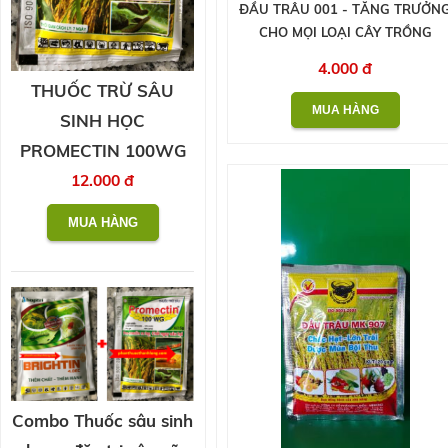
ĐẦU TRÂU 001 - TĂNG TRƯỞN
CHO MỌI LOẠI CÂY TRỒNG
4.000 đ
THUỐC TRỪ SÂU
SINH HỌC
PROMECTIN 100WG
12.000 đ
Combo Thuốc sâu sinh