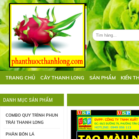
TRANG CHỦ
CÂY THANH LONG
SẢN PHẨM
KIẾN T
DANH MỤC SẢN PHẨM
COMBO QUY TRÌNH PHUN
TRÁI THANH LONG
PHÂN BÓN LÁ