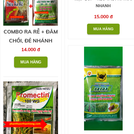
NHANH
15.000 đ
COMBO RA RỄ + ĐÂM
CHỒI, ĐẺ NHÁNH
14.000 đ