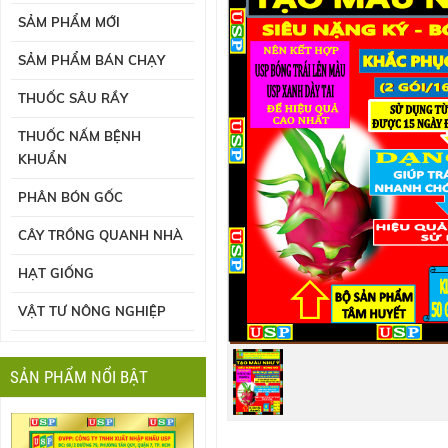
SẢM PHẨM MỚI
SẢM PHẨM BÁN CHẠY
THUỐC SÂU RẦY
THUỐC NẤM BỆNH
KHUẨN
PHÂN BÓN GỐC
CÂY TRỒNG QUANH NHÀ
HẠT GIỐNG
VẬT TƯ NÔNG NGHIỆP
SẢN PHẨM NỔI BẬT