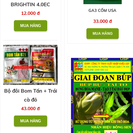
BRIGHTIN 4.0EC
GA3 CỐM USA
12.000 đ
33.000 đ
Bộ đôi Bom Tấn + Trái
cà đỏ
43.000 đ