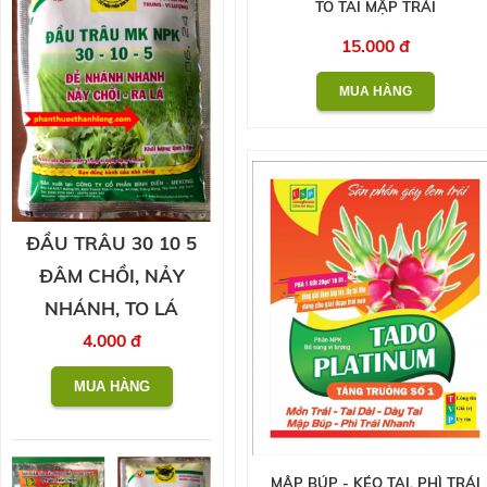
TO TAI MẬP TRÁI
15.000 đ
ĐẦU TRÂU 30 10 5
ĐÂM CHỒI, NẢY
NHÁNH, TO LÁ
4.000 đ
MẬP BÚP - KÉO TAI, PHÌ TRÁI