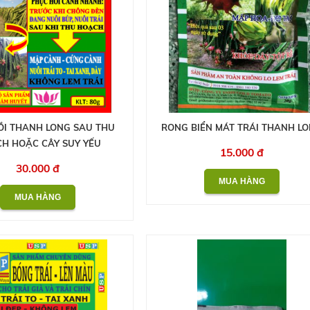
ỒI THANH LONG SAU THU
RONG BIỂN MÁT TRÁI THANH L
H HOẶC CÂY SUY YẾU
15.000 đ
30.000 đ