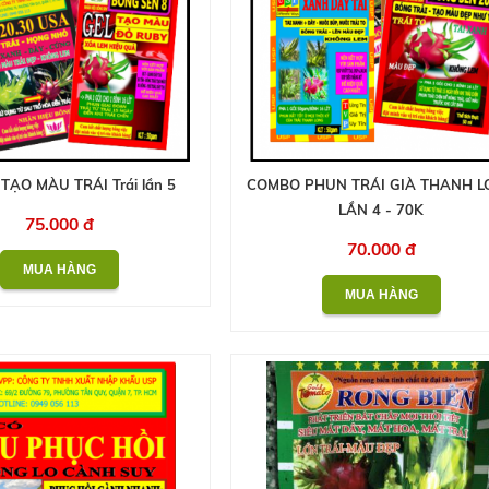
ẠO MÀU TRÁI Trái lần 5
COMBO PHUN TRÁI GIÀ THANH 
LẦN 4 - 70K
75.000 đ
70.000 đ