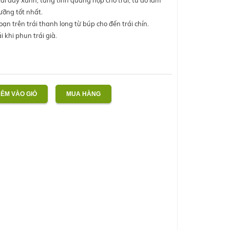
ai dày xanh, tăng tính quang hợp cho trái, từ đó làm
ưỡng tốt nhất.
oạn trên trái thanh long từ búp cho đến trái chín.
i khi phun trái già.