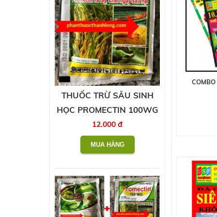
COMBO T
THUỐC TRỪ SÂU SINH
HỌC PROMECTIN 100WG
12.000 đ