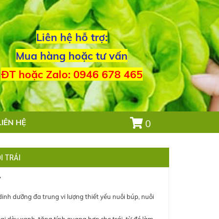
Liên hệ hỗ trợ:
Mua hàng hoặc tư vấn
ĐT hoặc Zalo: 0946 678 465
LIÊN HỆ
0
I TRÁI
7
inh dưỡng đa trung vi lượng thiết yếu nuôi búp, nuôi