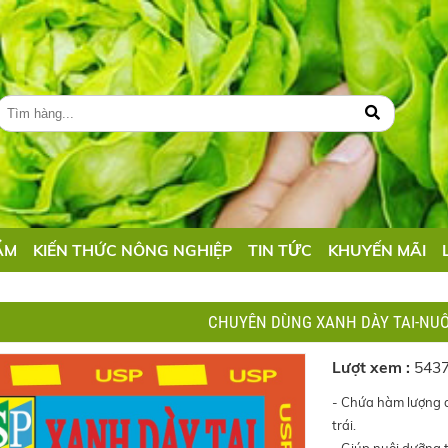
ẨM
KIẾN THỨC NÔNG NGHIỆP
TIN TỨC
KHUYẾN MÃI
CHUYÊN DÙNG XANH DÀY TAI-NUÔ
Lượt xem :
543
- Chứa hàm lượng d
trái.