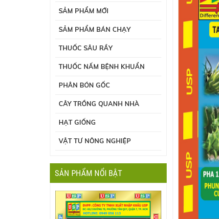
SẢM PHẨM MỚI
SẢM PHẨM BÁN CHẠY
THUỐC SÂU RẦY
THUỐC NẤM BỆNH KHUẨN
PHÂN BÓN GỐC
CÂY TRỒNG QUANH NHÀ
HẠT GIỐNG
VẬT TƯ NÔNG NGHIỆP
SẢN PHẨM NỔI BẬT