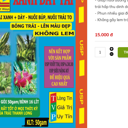
- Giúp nuôi dưỡng t
trái hấp thu dinh d
- Phun nhiều giai đ
- Không gây lem trá
15.000 đ