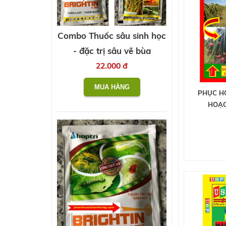
Combo Thuốc sâu sinh học
- đặc trị sâu vẽ bùa
22.000 đ
PHỤC H
HOẠC