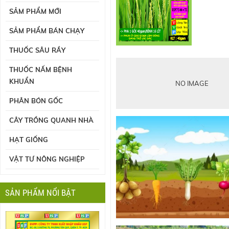
SẢM PHẨM MỚI
SẢM PHẨM BÁN CHẠY
THUỐC SÂU RẦY
THUỐC NẤM BỆNH
KHUẨN
NO IMAGE
PHÂN BÓN GỐC
CÂY TRỒNG QUANH NHÀ
HẠT GIỐNG
VẬT TƯ NÔNG NGHIỆP
SẢN PHẨM NỔI BẬT