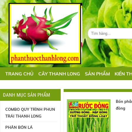
TRANG CHỦ
CÂY THANH LONG
SẢN PHẨM
KIẾN T
DANH MỤC SẢN PHẨM
Bón phâ
đòng
COMBO QUY TRÌNH PHUN
TRÁI THANH LONG
PHÂN BÓN LÁ