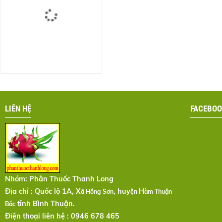
LIÊN HỆ
FACEBOO
Nhóm:
Phân Thuốc Thanh Long
Địa chỉ : Quốc lộ 1A, X
, huy
H
ã Hồng Sơn
ện
àm Thuận
tỉnh Bình Thuận.
Bắc
Điện thoại liên hệ : 0946 678 465