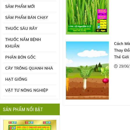
SẢM PHẨM MỚI
SẢM PHẨM BÁN CHẠY
THUỐC SÂU RẦY
THUỐC NẤM BỆNH
Cách Mà 
KHUẨN
Thay Đổ
Thế Giới
PHÂN BÓN GỐC
29/06/
CÂY TRỒNG QUANH NHÀ
HẠT GIỐNG
VẬT TƯ NÔNG NGHIỆP
SẢN PHẨM NỔI BẬT