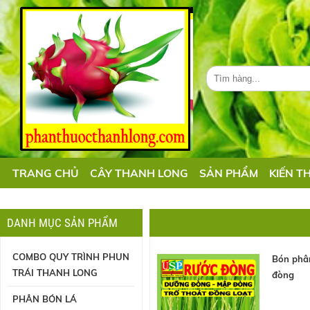
TRANG CHỦ
CÂY THANH LONG
SẢN PHẨM
KIẾN T
DANH MỤC SẢN PHẨM
COMBO QUY TRÌNH PHUN
Bón phâ
TRÁI THANH LONG
đòng
PHÂN BÓN LÁ