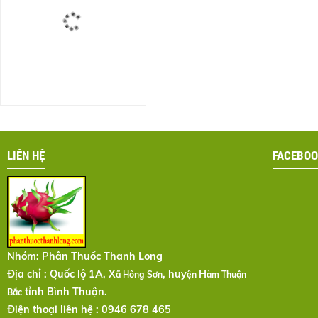
LIÊN HỆ
FACEBOO
Nhóm:
Phân Thuốc Thanh Long
Địa chỉ : Quốc lộ 1A, X
, huy
H
ã Hồng Sơn
ện
àm Thuận
tỉnh Bình Thuận.
Bắc
Điện thoại liên hệ : 0946 678 465