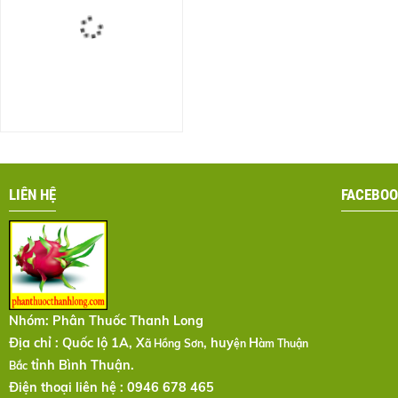
LIÊN HỆ
FACEBOO
Nhóm:
Phân Thuốc Thanh Long
Địa chỉ : Quốc lộ 1A, X
, huy
H
ã Hồng Sơn
ện
àm Thuận
tỉnh Bình Thuận.
Bắc
Điện thoại liên hệ : 0946 678 465