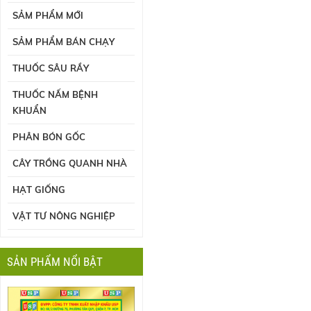
SẢM PHẨM MỚI
SẢM PHẨM BÁN CHẠY
THUỐC SÂU RẦY
THUỐC NẤM BỆNH
KHUẨN
PHÂN BÓN GỐC
CÂY TRỒNG QUANH NHÀ
HẠT GIỐNG
VẬT TƯ NÔNG NGHIỆP
SẢN PHẨM NỔI BẬT