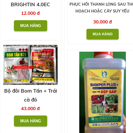
BRIGHTIN 4.0EC
PHỤC HỒI THANH LONG SAU T
HOẠCH HOẶC CÂY SUY YẾU
12.000 đ
30.000 đ
Bộ đôi Bom Tấn + Trái
cà đỏ
43.000 đ