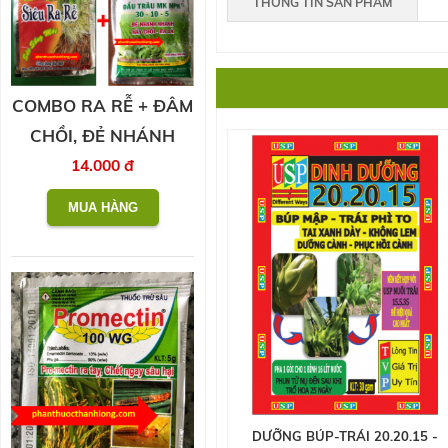
THÔNG TIN SẢN PHẨM
COMBO RA RỄ + ĐÂM
CHỒI, ĐẺ NHÁNH
14.000 đ
DƯỠNG BÚP-TRÁI 20.20.15 -