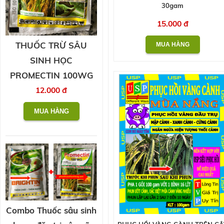
30gam
15.000 đ
THUỐC TRỪ SÂU
SINH HỌC
PROMECTIN 100WG
12.000 đ
Combo Thuốc sâu sinh