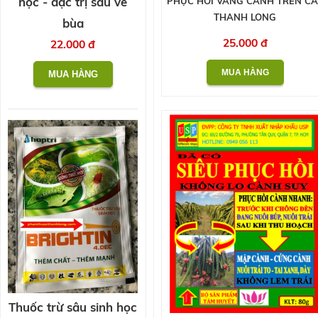
học - đặc trị sâu vẽ
PHỤC HỒI VÀNG CÀNH TRÊN CÂ
THANH LONG
bùa
25.000 đ
22.000 đ
Thuốc trừ sâu sinh học