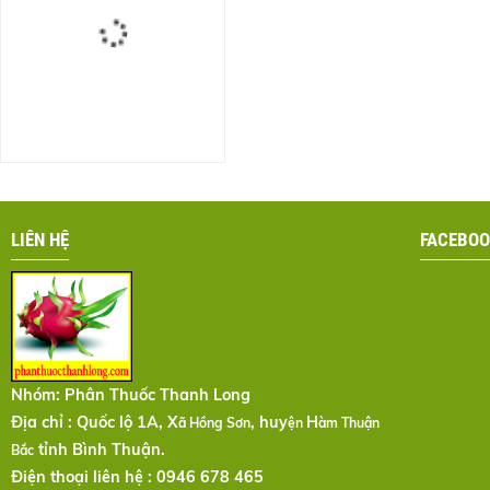
LIÊN HỆ
FACEBOO
Nhóm:
Phân Thuốc Thanh Long
Địa chỉ : Quốc lộ 1A, X
, huy
H
ã Hồng Sơn
ện
àm Thuận
tỉnh Bình Thuận.
Bắc
Điện thoại liên hệ : 0946 678 465