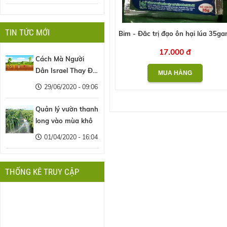
TIN TỨC MỚI
Bim - Đăc trị đạo ôn hại lúa 35g
17.000 đ
Cách Mà Người
Dân Israel Thay Đổi
Nền Nông Nghiệp
29/06/2020 - 09:06
Thế Giới
Quản lý vườn thanh
long vào mùa khô
01/04/2020 - 16:04
THỐNG KÊ TRUY CẬP