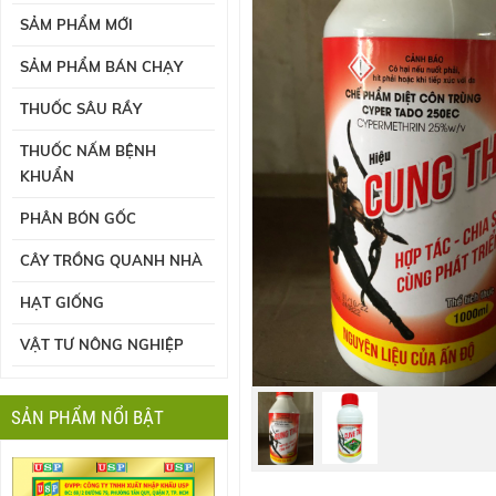
SẢM PHẨM MỚI
SẢM PHẨM BÁN CHẠY
THUỐC SÂU RẦY
THUỐC NẤM BỆNH
KHUẨN
PHÂN BÓN GỐC
CÂY TRỒNG QUANH NHÀ
HẠT GIỐNG
VẬT TƯ NÔNG NGHIỆP
SẢN PHẨM NỔI BẬT