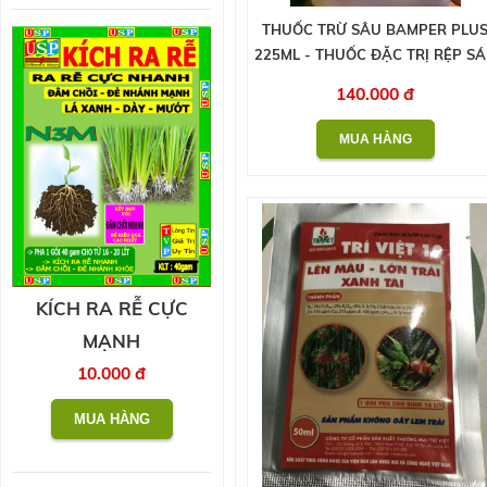
THUỐC TRỪ SÂU BAMPER PLU
225ML - THUỐC ĐẶC TRỊ RỆP S
140.000 đ
KÍCH RA RỄ CỰC
MẠNH
10.000 đ