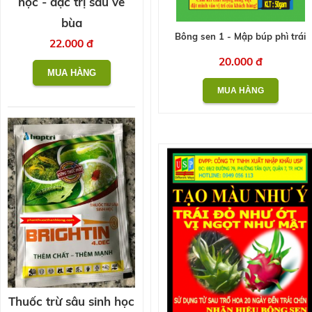
học - đặc trị sâu vẽ
bùa
Bông sen 1 - Mập búp phì trái
22.000 đ
20.000 đ
Thuốc trừ sâu sinh học