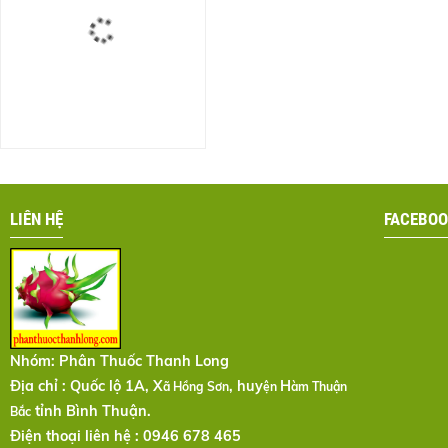
LIÊN HỆ
FACEBOO
Nhóm:
Phân Thuốc Thanh Long
Địa chỉ : Quốc lộ 1A, X
, huy
H
ã Hồng Sơn
ện
àm Thuận
tỉnh Bình Thuận.
Bắc
Điện thoại liên hệ : 0946 678 465