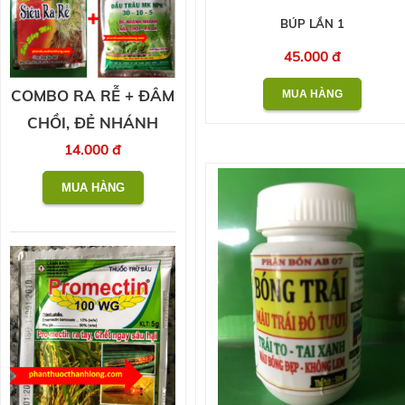
BÚP LẦN 1
45.000 đ
COMBO RA RỄ + ĐÂM
CHỒI, ĐẺ NHÁNH
14.000 đ