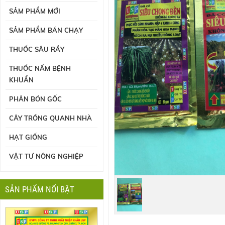
SẢM PHẨM MỚI
SẢM PHẨM BÁN CHẠY
THUỐC SÂU RẦY
THUỐC NẤM BỆNH
KHUẨN
PHÂN BÓN GỐC
CÂY TRỒNG QUANH NHÀ
HẠT GIỐNG
VẬT TƯ NÔNG NGHIỆP
SẢN PHẨM NỔI BẬT