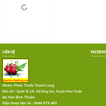
LIÊN HỆ
FACEBOO
Nhóm:
Phân Thuốc Thanh Long
Địa chỉ : Quốc lộ 1A, X
, huy
H
ã Hồng Sơn
ện
àm Thuận
tỉnh Bình Thuận.
Bắc
Điện thoại liên hệ : 0946 678 465