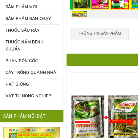
SẢM PHẨM MỚI
SẢM PHẨM BÁN CHẠY
THUỐC SÂU RẦY
THÔNG TIN SẢN PHẨM
THUỐC NẤM BỆNH
KHUẨN
PHÂN BÓN GỐC
CÂY TRỒNG QUANH NHÀ
HẠT GIỐNG
VẬT TƯ NÔNG NGHIỆP
SẢN PHẨM NỔI BẬT