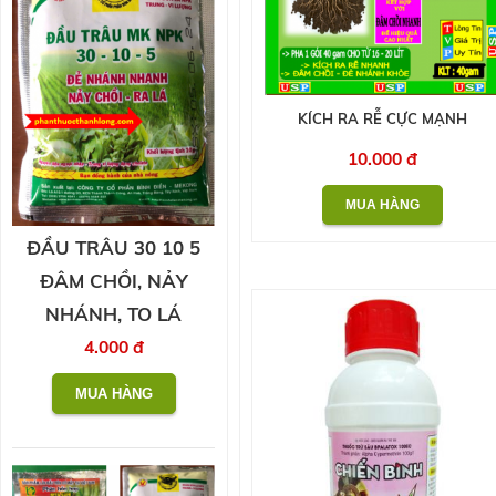
KÍCH RA RỄ CỰC MẠNH
10.000 đ
ĐẦU TRÂU 30 10 5
ĐÂM CHỒI, NẢY
NHÁNH, TO LÁ
4.000 đ