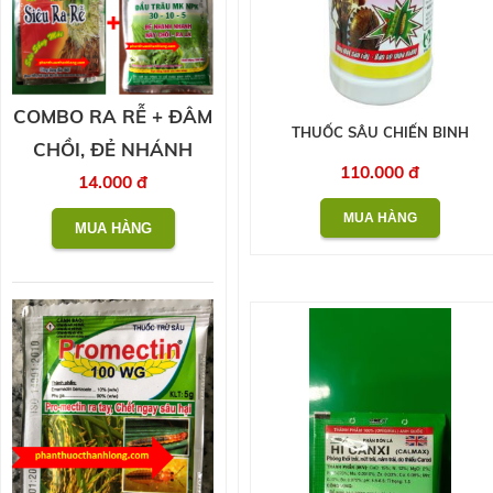
COMBO RA RỄ + ĐÂM
THUỐC SÂU CHIẾN BINH
CHỒI, ĐẺ NHÁNH
110.000 đ
14.000 đ