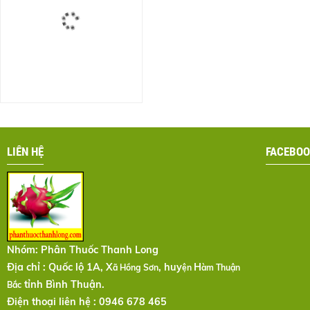
LIÊN HỆ
FACEBOO
Nhóm:
Phân Thuốc Thanh Long
Địa chỉ : Quốc lộ 1A, X
, huy
H
ã Hồng Sơn
ện
àm Thuận
tỉnh Bình Thuận.
Bắc
Điện thoại liên hệ : 0946 678 465