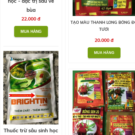
học - đặc trị sâu vẽ
bùa
22.000 đ
TẠO MÀU THANH LONG BÓNG Đ
TƯƠI
20.000 đ
Thuốc trừ sâu sinh học