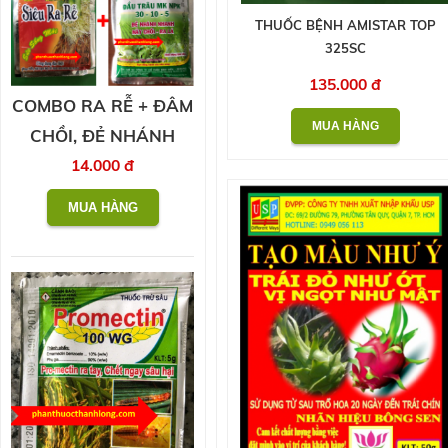
THUỐC BỆNH AMISTAR TOP
325SC
135.000 đ
COMBO RA RỄ + ĐÂM
CHỒI, ĐẺ NHÁNH
14.000 đ