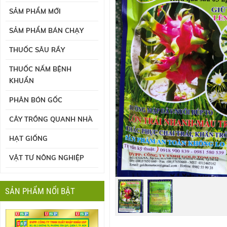
SẢM PHẨM MỚI
SẢM PHẨM BÁN CHẠY
THUỐC SÂU RẦY
THUỐC NẤM BỆNH
KHUẨN
PHÂN BÓN GỐC
CÂY TRỒNG QUANH NHÀ
HẠT GIỐNG
VẬT TƯ NÔNG NGHIỆP
SẢN PHẨM NỔI BẬT