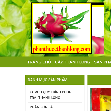
TRANG CHỦ
CÂY THANH LONG
SẢN PH
DANH MỤC SẢN PHẨM
COMBO QUY TRÌNH PHUN
TRÁI THANH LONG
PHÂN BÓN LÁ