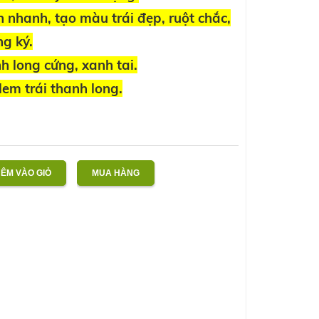
ớn nhanh, tạo màu trái đẹp, ruột chắc,
ng ký.
nh long cứng, xanh tai.
lem trái thanh long.