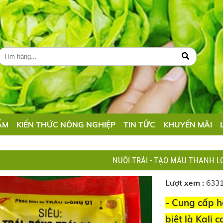
ẨM
KIẾN THỨC NÔNG NGHIỆP
TIN TỨC
KHUYẾN MÃI
NUÔI TRÁI - TẠO MÀU THANH 
Lượt xem :
633
- Cung cấp 
biệt là Kali 