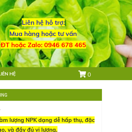
Liên hệ hỗ trợ:
Mua hàng hoặc tư vấn
ĐT hoặc Zalo: 0946 678 465
LIÊN HỆ
0
LONG
1
hàm lượng NPK dạng dễ hấp thụ, đặc
cao, và đầy đủ vi lượng.