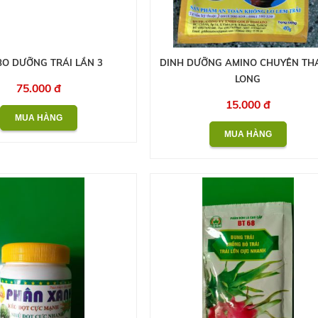
O DƯỠNG TRÁI LẦN 3
DINH DƯỠNG AMINO CHUYÊN TH
LONG
75.000 đ
15.000 đ