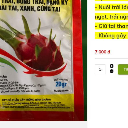
- Nuôi trái l
ngọt, trái nặ
- Giữ tai tha
- Không gây 
7.000 đ