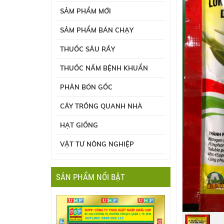
SẢM PHẨM MỚI
SẢM PHẨM BÁN CHẠY
THUỐC SÂU RẦY
THUỐC NẤM BỆNH KHUẨN
PHÂN BÓN GỐC
CÂY TRỒNG QUANH NHÀ
HẠT GIỐNG
VẬT TƯ NÔNG NGHIỆP
SẢN PHẨM NỔI BẬT